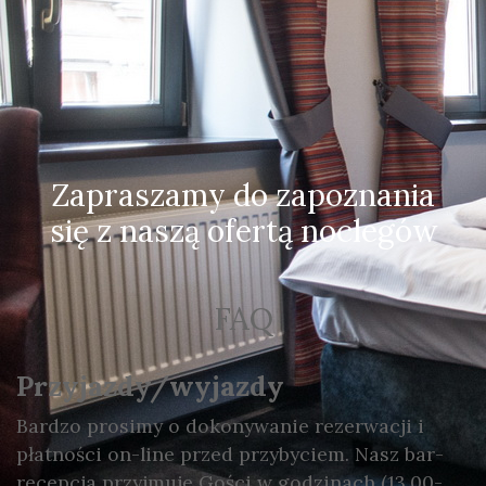
Zapraszamy do zapoznania
się z naszą ofertą noclegów
FAQ
Przyjazdy/wyjazdy
Bardzo prosimy o dokonywanie rezerwacji i
płatności on-line przed przybyciem. Nasz bar-
recepcja przyjmuje Gości w godzinach (13.00-